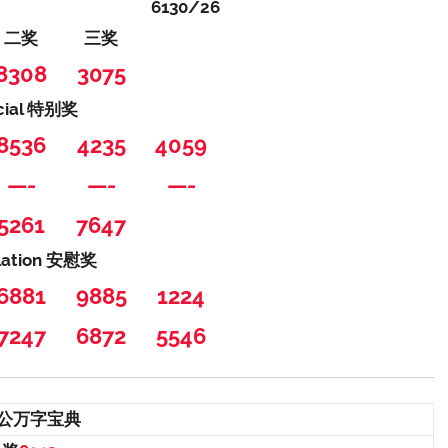
6130/26
二奖
三奖
8308
3075
cial 特别奖
8536
4235
4059
—-
—-
—-
5261
7647
lation 安慰奖
6881
9885
1224
7247
6872
5546
公万字宝典