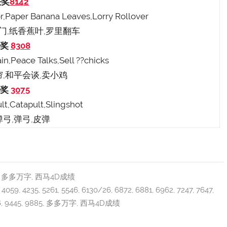
头奖
8142
or,Paper Banana Leaves,Lorry Rollover
璃门,纸香蕉叶,罗里翻车
二奖
8308
in,Peace Talks,Sell ??chicks
浴帘,和平会谈,卖小鸡
三奖
3075
ult,Catapult,Slingshot
 弹弓,弹弓,皮弹
,
多多万字
,
西马4D成绩
,
4059
,
4235
,
5261
,
5546
,
6130/26
,
6872
,
6881
,
6962
,
7247
,
7647
,
6
,
9445
,
9885
,
多多万字
,
西马4D成绩