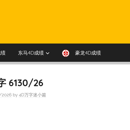
成绩
东马4D成绩
豪龙4D成绩
6130/26
/2026
by
4D万字迷小篇