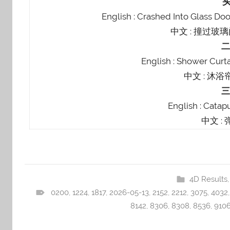
English : Crashed Into Glass Do
中文 : 撞过玻
English : Shower Curta
中文 : 沐
English : Catap
中文 :
4D Results
0200
,
1224
,
1817
,
2026-05-13
,
2152
,
2212
,
3075
,
4032
8142
,
8306
,
8308
,
8536
,
910