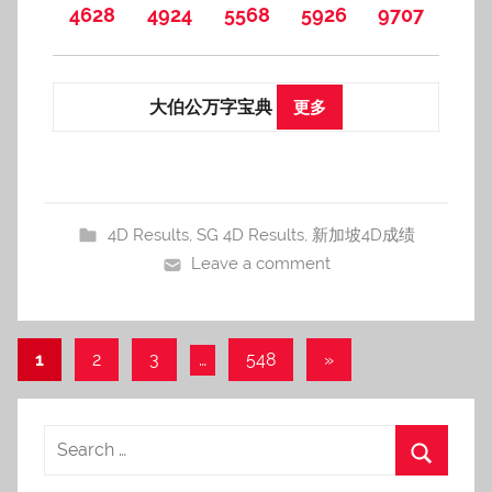
4628
4924
5568
5926
9707
大伯公万字宝典
更多
4D Results
,
SG 4D Results
,
新加坡4D成绩
Leave a comment
Posts
Next
1
2
3
…
548
»
Posts
pagination