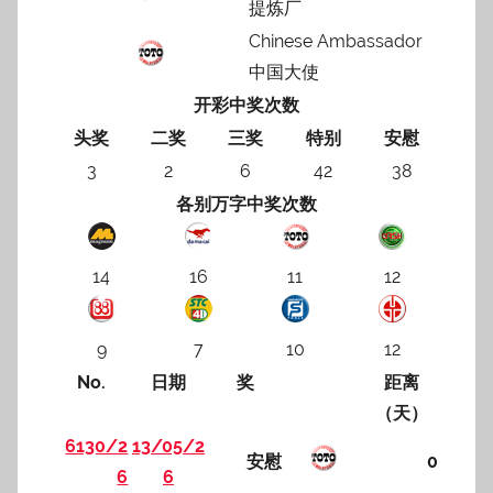
提炼厂
Chinese Ambassador
中国大使
开彩中奖次数
头奖
二奖
三奖
特别
安慰
3
2
6
42
38
各别万字中奖次数
14
16
11
12
9
7
10
12
No.
日期
奖
距离
（天）
6130/2
13/05/2
安慰
0
6
6