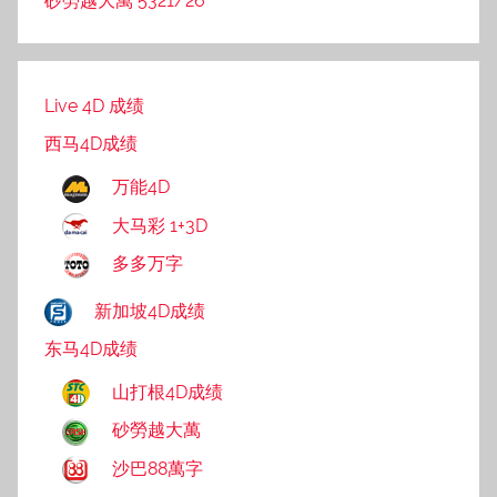
砂勞越大萬 5321/26
Live 4D 成绩
西马4D成绩
万能4D
大马彩 1+3D
多多万字
新加坡4D成绩
东马4D成绩
山打根4D成绩
砂勞越大萬
沙巴88萬字