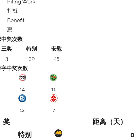
Piling Work
打桩
Benefit
惠
彩中奖次数
三奖
特别
安慰
3
30
45
万字中奖次数
14
11
12
7
奖
距离（天）
特别
0