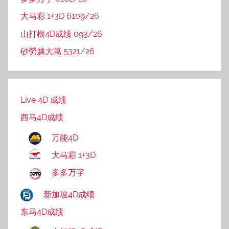
大马彩 1+3D 6109/26
山打根4D成绩 093/26
砂勞越大萬 5321/26
Live 4D 成绩
西马4D成绩
万能4D
大马彩 1+3D
多多万字
新加坡4D成绩
东马4D成绩