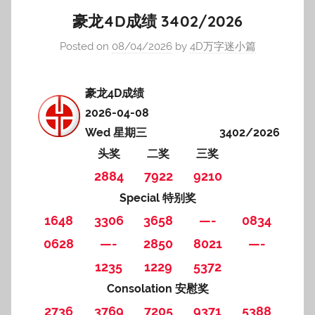
豪龙4D成绩 3402/2026
Posted on
08/04/2026
by
4D万字迷小篇
豪龙4D成绩
2026-04-08
Wed 星期三
3402/2026
头奖
二奖
三奖
2884
7922
9210
Special 特别奖
1648
3306
3658
—-
0834
0628
—-
2850
8021
—-
1235
1229
5372
Consolation 安慰奖
2736
3769
7205
9371
5388