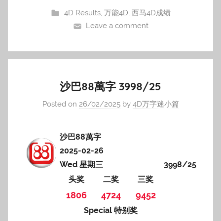
4D Results
,
万能4D
,
西马4D成绩
Leave a comment
沙巴88萬字 3998/25
Posted on
26/02/2025
by
4D万字迷小篇
沙巴88萬字
2025-02-26
Wed 星期三
3998/25
头奖
二奖
三奖
1806
4724
9452
Special 特别奖