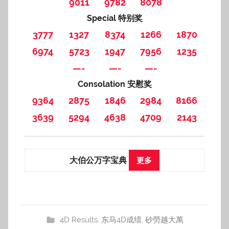
9011
9782
8078
Special 特别奖
3777
1327
8374
1266
1870
6974
5723
1947
7956
1235
—-
—-
—-
Consolation 安慰奖
9364
2875
1846
2984
8166
3639
5294
4638
4709
2143
大伯公万字宝典
更多
4D Results
,
东马4D成绩
,
砂勞越大萬