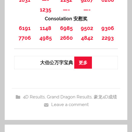
1235
—-
—-
Consolation 安慰奖
6191
1148
6985
9502
9306
7706
4985
2660
4842
2293
大伯公万字宝典
更多
4D Results
,
Grand Dragon Results
,
豪龙4D成绩
Leave a comment