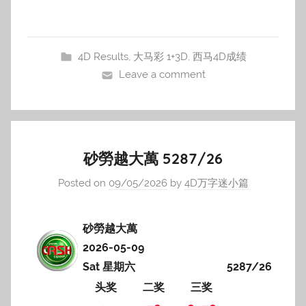
4D Results
,
大马彩 1+3D
,
西马4D成绩
Leave a comment
砂勞越大萬 5287/26
Posted on
09/05/2026
by
4D万字迷小篇
砂勞越大萬
2026-05-09
Sat 星期六
5287/26
头奖
二奖
三奖