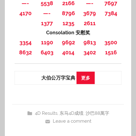
—-
5538
2166
—-
7697
4170
—-
8796
3679
7384
1377
1235
2611
Consolation 安慰奖
3354
1190
9692
9813
3500
8632
6403
4014
3402
1516
大伯公万字宝典
更多
4D Results
,
东马4D成绩
,
沙巴88萬字
Leave a comment