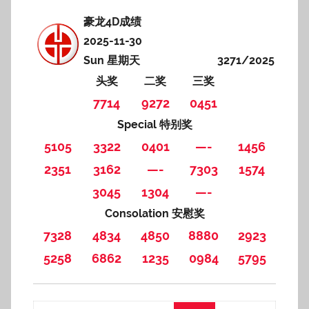
豪龙4D成绩
2025-11-30
Sun 星期天
3271/2025
头奖
二奖
三奖
7714
9272
0451
Special 特别奖
5105
3322
0401
—-
1456
2351
3162
—-
7303
1574
3045
1304
—-
Consolation 安慰奖
7328
4834
4850
8880
2923
5258
6862
1235
0984
5795