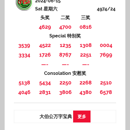
2024-06-15
Sat 星期六
4974/24
头奖
二奖
三奖
4629
4700
0816
Special 特别奖
3539
4522
1235
1308
0004
3334
1726
8767
2251
7699
—-
—-
—-
Consolation 安慰奖
5138
5434
2250
2268
2510
4046
2831
3806
4380
6578
大伯公万字宝典
更多