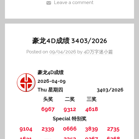
Leave a comment
豪龙4D成绩 3403/2026
Posted on
09/04/2026
by
4D万字迷小篇
豪龙4D成绩
2026-04-09
Thu 星期四
3403/2026
头奖
二奖
三奖
6967
9312
4618
Special 特别奖
9104
2339
0666
3839
2735
1631
—-
2252
9267
6268