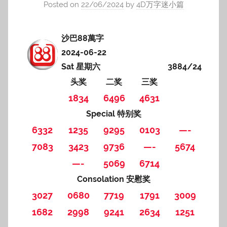
Posted on
22/06/2024
by
4D万字迷小篇
沙巴88萬字
2024-06-22
Sat 星期六
3884/24
头奖
二奖
三奖
1834
6496
4631
Special 特别奖
6332
1235
9295
0103
—-
7083
3423
9736
—-
5674
—-
5069
6714
Consolation 安慰奖
3027
0680
7719
1791
3009
1682
2998
9241
2634
1251