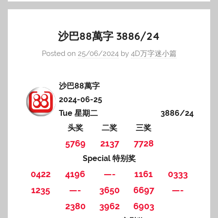
沙巴88萬字 3886/24
Posted on
25/06/2024
by
4D万字迷小篇
沙巴88萬字
2024-06-25
Tue 星期二
3886/24
头奖
二奖
三奖
5769
2137
7728
Special 特别奖
0422
4196
—-
1161
0333
1235
—-
3650
6697
—-
2380
3962
6903