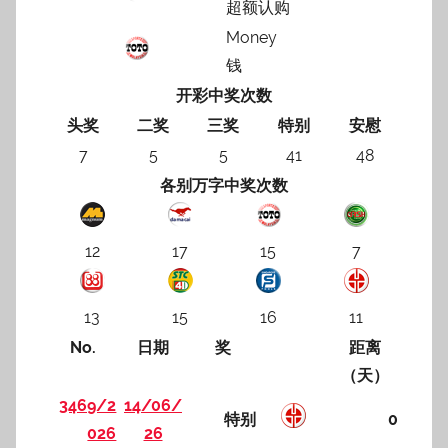
超额认购
Money
钱
开彩中奖次数
头奖
二奖
三奖
特别
安慰
7
5
5
41
48
各别万字中奖次数
12
17
15
7
13
15
16
11
No.
日期
奖
距离
（天）
3469/2
14/06/
特别
0
026
26