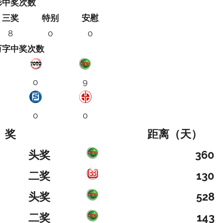
彩中奖次数
三奖
特别
安慰
8
0
0
万字中奖次数
0
9
0
0
奖
距离（天）
头奖
360
二奖
130
头奖
528
二奖
143