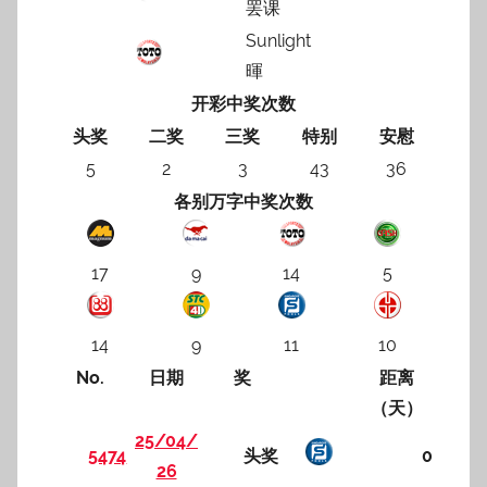
罢课
Sunlight
暉
开彩中奖次数
头奖
二奖
三奖
特别
安慰
5
2
3
43
36
各别万字中奖次数
17
9
14
5
14
9
11
10
No.
日期
奖
距离
（天）
25/04/
5474
头奖
0
26