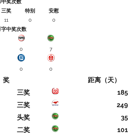
彩中奖次数
三奖
特别
安慰
11
0
0
万字中奖次数
0
7
0
0
奖
距离（天）
三奖
185
三奖
249
头奖
35
二奖
101