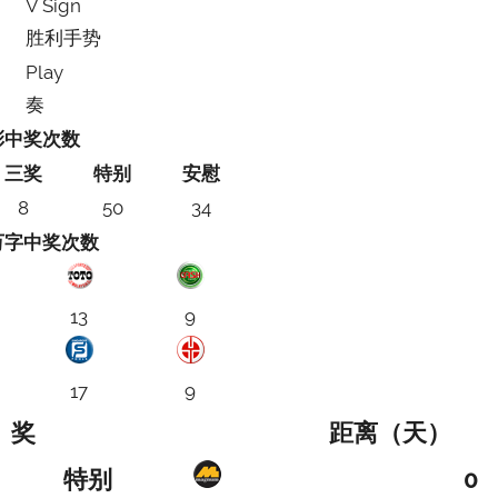
V Sign
胜利手势
Play
奏
彩中奖次数
三奖
特别
安慰
8
50
34
万字中奖次数
13
9
17
9
奖
距离（天）
特别
0