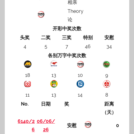
相亲
Theory
论
开彩中奖次数
头奖
二奖
三奖
特别
安慰
4
5
7
46
34
各别万字中奖次数
18
13
10
9
11
13
14
8
No.
日期
奖
距离
（天）
6140/2
06/06/
安慰
0
6
26