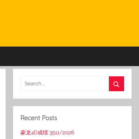
Recent Posts
豪龙4D成绩 3511/2026