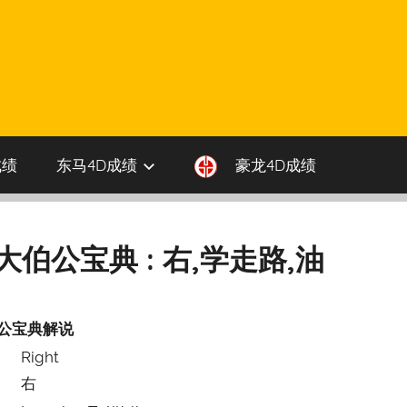
成绩
东马4D成绩
豪龙4D成绩
 大伯公宝典 : 右,学走路,油
公宝典解说
Right
右