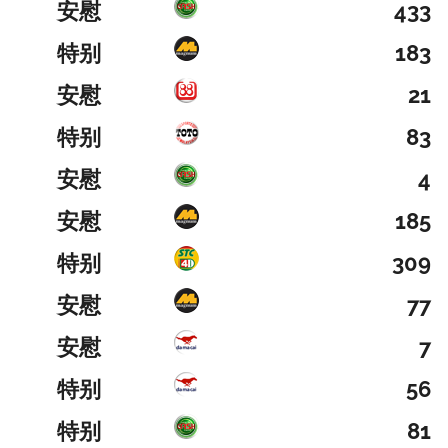
安慰
433
特别
183
安慰
21
特别
83
安慰
4
安慰
185
特别
309
安慰
77
安慰
7
特别
56
特别
81