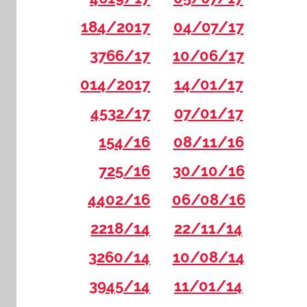
184/2017
04/07/17
3766/17
10/06/17
014/2017
14/01/17
4532/17
07/01/17
154/16
08/11/16
725/16
30/10/16
4402/16
06/08/16
2218/14
22/11/14
3260/14
10/08/14
3945/14
11/01/14