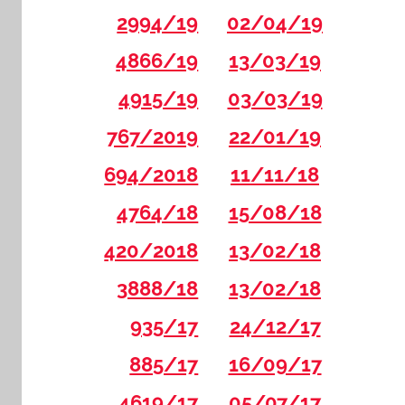
2994/19
02/04/19
4866/19
13/03/19
4915/19
03/03/19
767/2019
22/01/19
694/2018
11/11/18
4764/18
15/08/18
420/2018
13/02/18
3888/18
13/02/18
935/17
24/12/17
885/17
16/09/17
4619/17
05/07/17