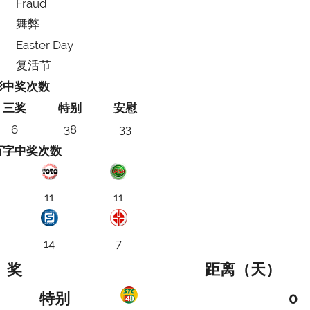
Fraud
舞弊
Easter Day
复活节
彩中奖次数
三奖
特别
安慰
6
38
33
万字中奖次数
11
11
14
7
奖
距离（天）
特别
0