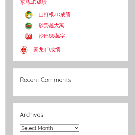
东马4D成绩
山打根4D成绩
砂勞越大萬
沙巴88萬字
豪龙4D成绩
Recent Comments
Archives
Archives