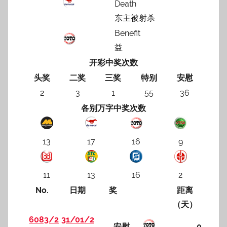
Death
东主被射杀
Benefit
益
开彩中奖次数
头奖
二奖
三奖
特别
安慰
2
3
1
55
36
各别万字中奖次数
13
17
16
9
11
13
16
2
No.
日期
奖
距离
（天）
6083/2
31/01/2
安慰
0