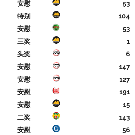
安慰
53
特别
104
安慰
53
三奖
1
头奖
6
安慰
147
安慰
127
安慰
191
安慰
15
二奖
143
安慰
56