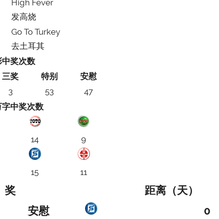
High Fever
发高烧
Go To Turkey
去土耳其
彩中奖次数
三奖
特别
安慰
3
53
47
万字中奖次数
14
9
15
11
奖
距离（天）
安慰
0