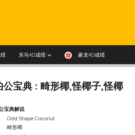
成绩
东马4D成绩
豪龙4D成绩
伯公宝典 : 畸形椰,怪椰子,怪椰
公宝典解说
Odd Shape Coconut
畸形椰