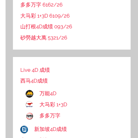
多多万字 6162/26
大马彩 1+3D 6109/26
山打根4D成绩 093/26
砂勞越大萬 5321/26
Live 4D 成绩
西马4D成绩
万能4D
大马彩 1+3D
多多万字
新加坡4D成绩