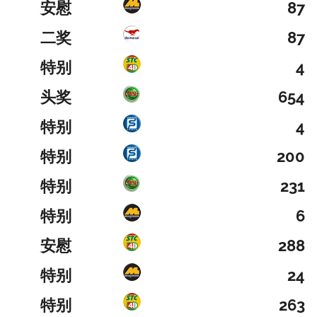
安慰
87
二奖
87
特别
4
头奖
654
特别
4
特别
200
特别
231
特别
6
安慰
288
特别
24
特别
263