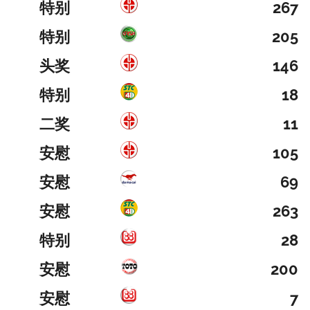
特别
267
特别
205
头奖
146
特别
18
二奖
11
安慰
105
安慰
69
安慰
263
特别
28
安慰
200
安慰
7