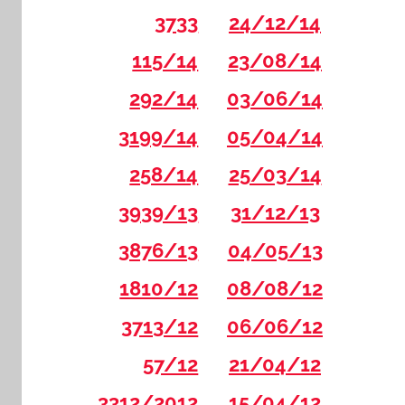
3733
24/12/14
115/14
23/08/14
292/14
03/06/14
3199/14
05/04/14
258/14
25/03/14
3939/13
31/12/13
3876/13
04/05/13
1810/12
08/08/12
3713/12
06/06/12
57/12
21/04/12
3312/2012
15/04/12