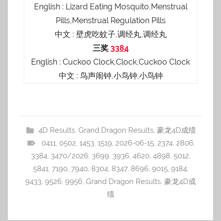
English : Lizard Eating Mosquito,Menstrual
Pills,Menstrual Regulation Pills
中文 : 壁虎吃蚊子,调经丸,调经丸
三奖
3384
English : Cuckoo Clock,Clock,Cuckoo Clock
中文 : 鸟声闹钟,小鸟钟,小鸟钟
4D Results
,
Grand Dragon Results
,
豪龙4D成绩
0411
,
0502
,
1453
,
1519
,
2026-06-15
,
2374
,
2806
,
3384
,
3470/2026
,
3699
,
3936
,
4620
,
4898
,
5012
,
5841
,
7190
,
7940
,
8304
,
8347
,
8696
,
9015
,
9184
,
9433
,
9526
,
9956
,
Grand Dragon Results
,
豪龙4D成
绩