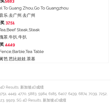
头奖
5883
vel To Guang Zhou,Go To Guangzhou
元音乐,去广州,去广州
二奖
3751
 Tea,Beef Steak,Steak
玫瑰茶,牛扒,牛扒
三奖
4449
 Fence,Barbie,Tea Table
的篱笆,芭比娃娃,茶基
4D Results
,
新加坡4D成绩
3751
,
4449
,
4770
,
5883
,
5984
,
6185
,
6407
,
6439
,
6874
,
7039
,
7252
,
823
,
9929
,
SG 4D Results
,
新加坡4D成绩