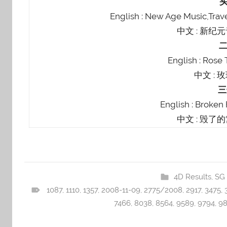
English : New Age Music,Tra
中文 : 新纪
English : Rose
中文 : 
English : Broken
中文 : 毁了
4D Results
,
SG 
1087
,
1110
,
1357
,
2008-11-09
,
2775/2008
,
2917
,
3475
,
7466
,
8038
,
8564
,
9589
,
9794
,
9