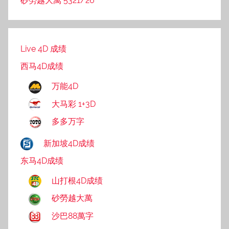
砂勞越大萬 5321/26
Live 4D 成绩
西马4D成绩
万能4D
大马彩 1+3D
多多万字
新加坡4D成绩
东马4D成绩
山打根4D成绩
砂勞越大萬
沙巴88萬字