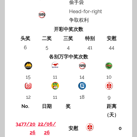
偷手袋
Head-for-right
争取权利
开彩中奖次数
头奖
二奖
三奖
特别
安慰
6
5
4
41
44
各别万字中奖次数
15
11
14
10
12
11
18
9
No.
日期
奖
距离
（天）
3477/20
22/06/
安慰
0
26
26