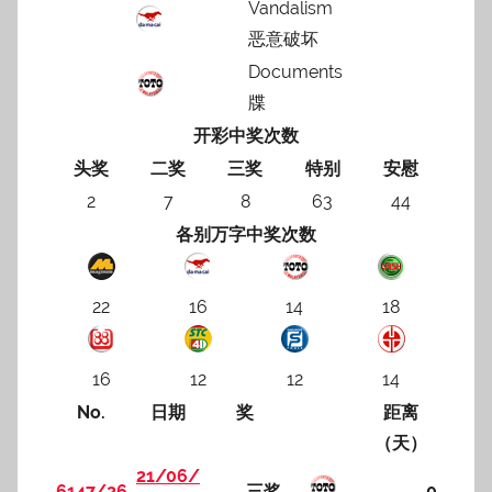
Vandalism
恶意破坏
Documents
牒
开彩中奖次数
头奖
二奖
三奖
特别
安慰
2
7
8
63
44
各别万字中奖次数
22
16
14
18
16
12
12
14
No.
日期
奖
距离
（天）
21/06/
6147/26
三奖
0