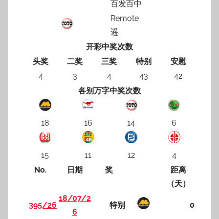
百发百中
Remote
遥
开彩中奖次数
头奖
二奖
三奖
特别
安慰
4
3
4
43
42
各别万字中奖次数
18
16
14
6
15
11
12
4
No.
日期
奖
距离
（天）
18/07/2
395/26
特别
0
6