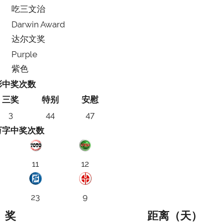
吃三文治
Darwin Award
达尔文奖
Purple
紫色
彩中奖次数
三奖
特别
安慰
3
44
47
万字中奖次数
11
12
23
9
奖
距离（天）