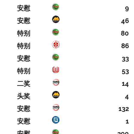
安慰
9
安慰
46
特别
80
特别
86
安慰
33
特别
53
二奖
14
头奖
4
安慰
132
安慰
1
安慰
290