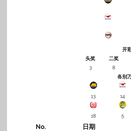
开
头奖
二奖
3
8
各别
13
14
18
5
No.
日期