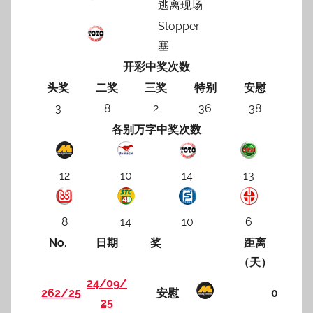
逃离现场
Stopper
塞
开彩中奖次数
头奖
二奖
三奖
特别
安慰
3
8
2
36
38
各别万字中奖次数
12
10
14
13
8
14
10
6
No.
日期
奖
距离
（天）
24/09/
262/25
安慰
0
25