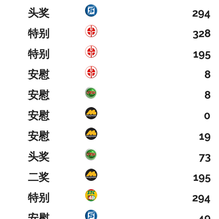
头奖
294
特别
328
特别
195
安慰
8
安慰
8
安慰
0
安慰
19
头奖
73
二奖
195
特别
294
安慰
49