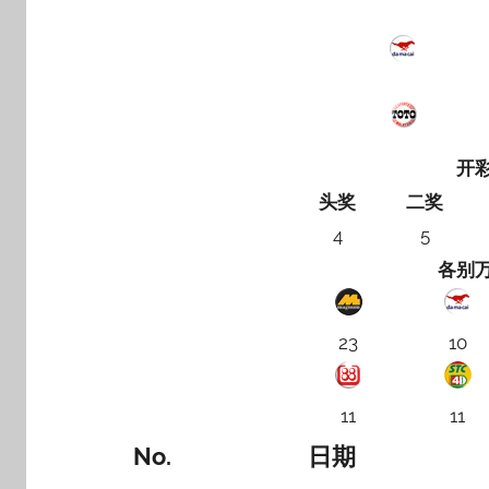
开
头奖
二奖
4
5
各别
23
10
11
11
No.
日期