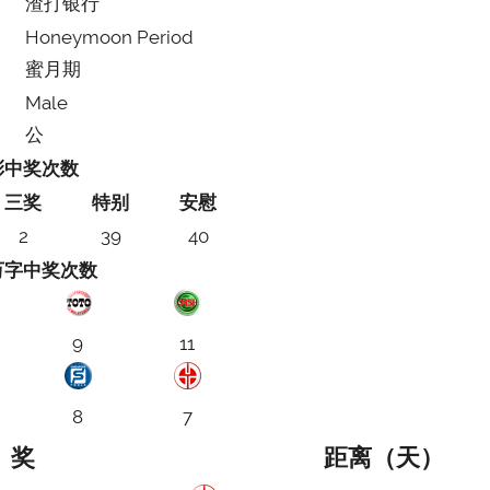
渣打银行
Honeymoon Period
蜜月期
Male
公
彩中奖次数
三奖
特别
安慰
2
39
40
万字中奖次数
9
11
8
7
奖
距离（天）