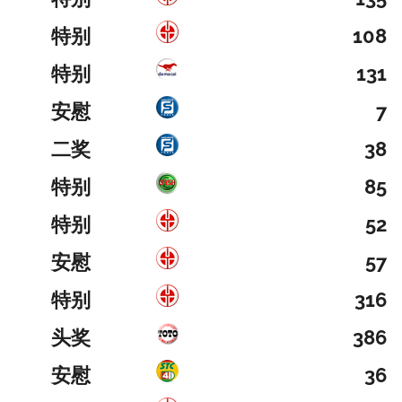
特别
108
特别
131
安慰
7
二奖
38
特别
85
特别
52
安慰
57
特别
316
头奖
386
安慰
36