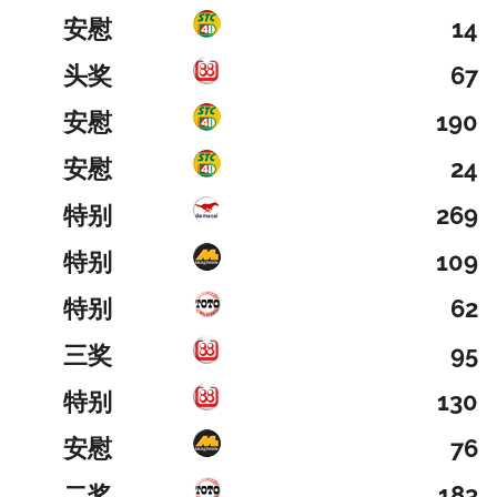
安慰
14
头奖
67
安慰
190
安慰
24
特别
269
特别
109
特别
62
三奖
95
特别
130
安慰
76
二奖
183