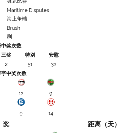
舞龙比赛
Maritime Disputes
海上争端
Brush
刷
彩中奖次数
三奖
特别
安慰
2
51
32
万字中奖次数
12
9
9
14
奖
距离（天）