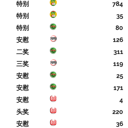
特别
784
特别
35
特别
80
安慰
126
二奖
311
三奖
119
安慰
25
安慰
171
安慰
4
头奖
220
安慰
36