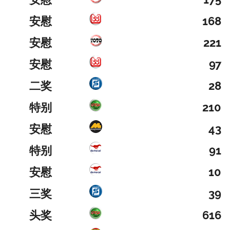
安慰
168
安慰
221
安慰
97
二奖
28
特别
210
安慰
43
特别
91
安慰
10
三奖
39
头奖
616