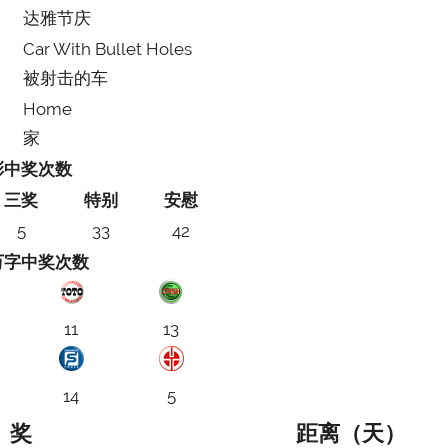
达雅节庆
Car With Bullet Holes
被射击的车
Home
家
彩中奖次数
三奖
特别
安慰
5
33
42
万字中奖次数
11
13
14
5
奖
距离（天）