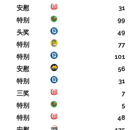
安慰
31
特别
99
头奖
49
特别
77
特别
101
安慰
56
特别
31
三奖
7
特别
5
特别
48
安慰
175