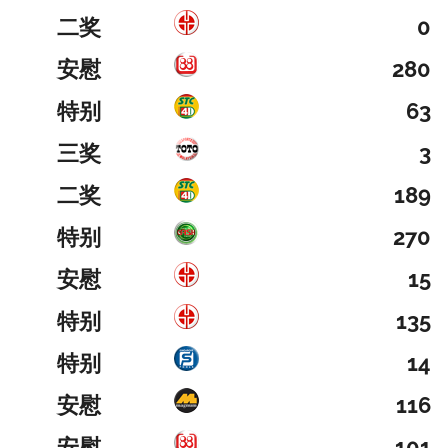
二奖
0
安慰
280
特别
63
三奖
3
二奖
189
特别
270
安慰
15
特别
135
特别
14
安慰
116
安慰
101