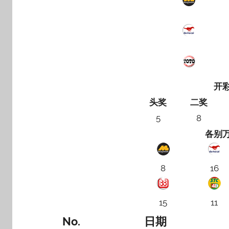
开
头奖
二奖
5
8
各别
8
16
15
11
No.
日期