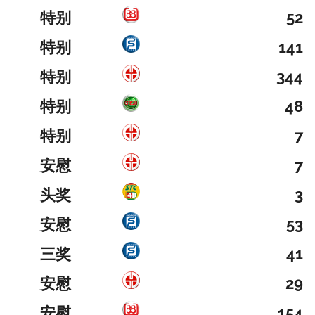
特别
52
特别
141
特别
344
特别
48
特别
7
安慰
7
头奖
3
安慰
53
三奖
41
安慰
29
安慰
154