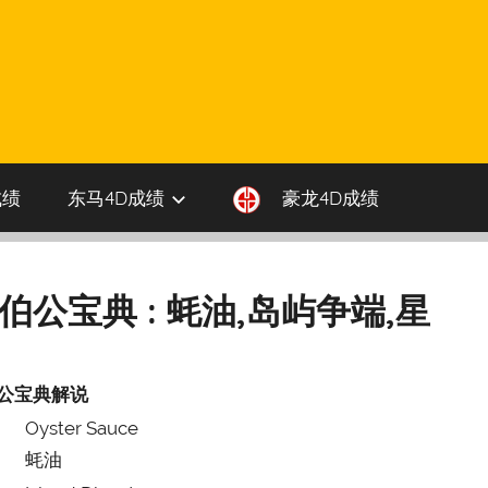
成绩
东马4D成绩
豪龙4D成绩
大伯公宝典 : 蚝油,岛屿争端,星
公宝典解说
Oyster Sauce
蚝油