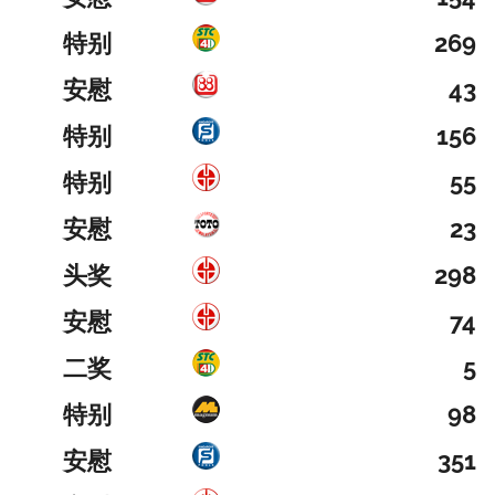
特别
269
安慰
43
特别
156
特别
55
安慰
23
头奖
298
安慰
74
二奖
5
特别
98
安慰
351