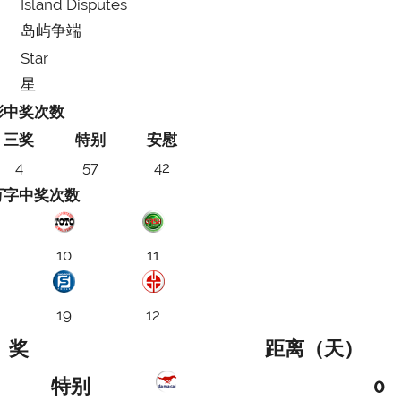
Island Disputes
岛屿争端
Star
星
彩中奖次数
三奖
特别
安慰
4
57
42
万字中奖次数
10
11
19
12
奖
距离（天）
特别
0