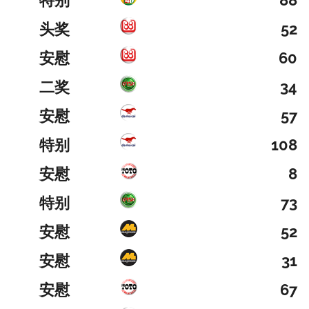
特别
88
头奖
52
安慰
60
二奖
34
安慰
57
特别
108
安慰
8
特别
73
安慰
52
安慰
31
安慰
67