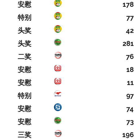
安慰
178
特别
77
头奖
42
头奖
281
二奖
76
安慰
18
安慰
11
特别
97
安慰
74
安慰
73
三奖
196