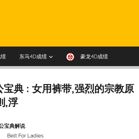
成绩
东马4D成绩
豪龙4D成绩
伯公宝典 : 女用裤带,强烈的宗教原
则,浮
公宝典解说
Belt For Ladies