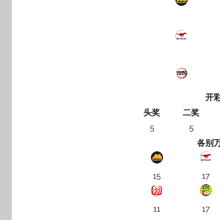
开
头奖
二奖
5
5
各别
15
17
11
17