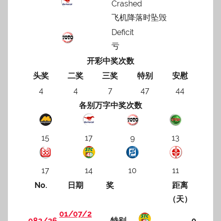
Crashed
飞机降落时坠毁
Deficit
亏
开彩中奖次数
头奖
二奖
三奖
特别
安慰
4
4
7
47
44
各别万字中奖次数
15
17
9
13
17
14
10
11
No.
日期
奖
距离
（天）
01/07/2
082/26
特别
0