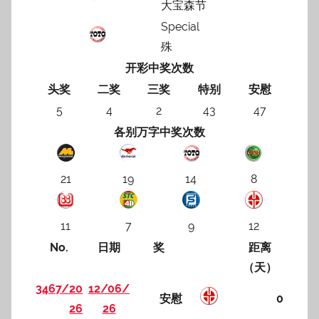
大宝森节
Special
殊
开彩中奖次数
头奖
二奖
三奖
特别
安慰
5
4
2
43
47
各别万字中奖次数
21
19
14
8
11
7
9
12
No.
日期
奖
距离
（天）
3467/20
12/06/
安慰
0
26
26