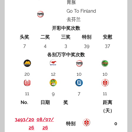
胃胀
Go To Finland
去芬兰
开彩中奖次数
头奖
二奖
三奖
特别
安慰
7
4
3
39
37
各别万字中奖次数
20
12
10
10
11
9
7
11
No.
日期
奖
距离
（天）
3493/20
08/07/
特别
0
26
26