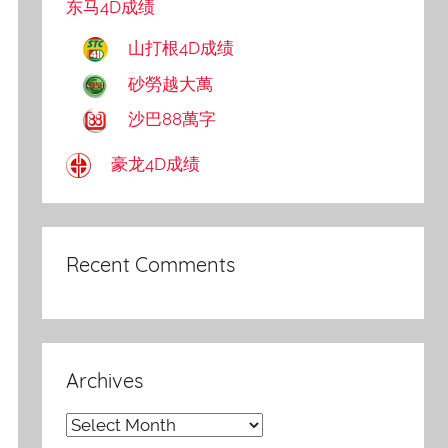
东马4D成绩
山打根4D成绩
砂勞越大萬
沙巴88萬字
豪龙4D成绩
Recent Comments
Archives
Archives