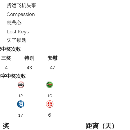
货运飞机失事
Compassion
慈悲心
Lost Keys
失了锁匙
彩中奖次数
三奖
特别
安慰
4
43
47
万字中奖次数
12
10
17
6
奖
距离（天）