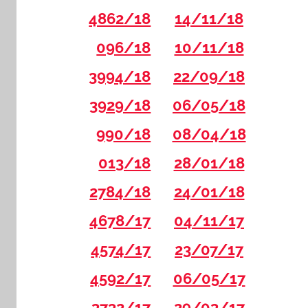
4862/18
14/11/18
096/18
10/11/18
3994/18
22/09/18
3929/18
06/05/18
990/18
08/04/18
013/18
28/01/18
2784/18
24/01/18
4678/17
04/11/17
4574/17
23/07/17
4592/17
06/05/17
3732/17
29/03/17