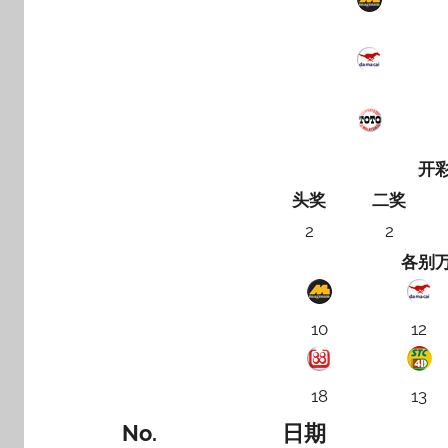
开
头奖
二奖
2
2
各别
10
12
18
13
No.
日期