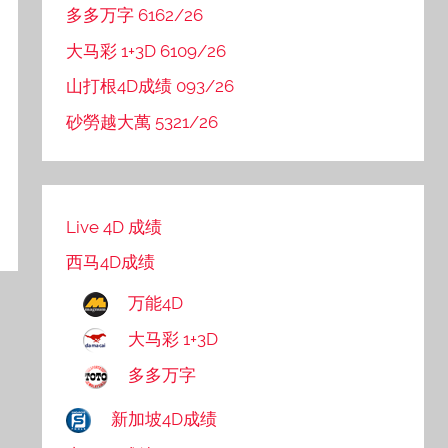
多多万字 6162/26
大马彩 1+3D 6109/26
山打根4D成绩 093/26
砂勞越大萬 5321/26
Live 4D 成绩
西马4D成绩
万能4D
大马彩 1+3D
多多万字
新加坡4D成绩