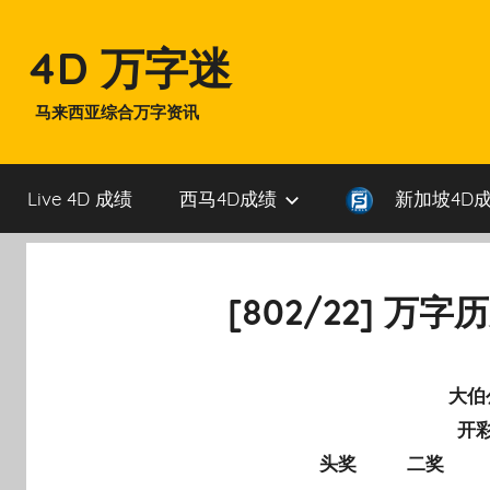
Skip
to
4D 万字迷
content
马来西亚综合万字资讯
Live 4D 成绩
西马4D成绩
新加坡4D
[802/22] 万
大伯
开
头奖
二奖