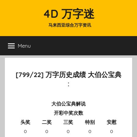
Skip
4D 万字迷
to
content
马来西亚综合万字资讯
Menu
[799/22] 万字历史成绩 大伯公宝典
:
大伯公宝典解说
开彩中奖次数
头奖
二奖
三奖
特别
安慰
0
0
0
0
0