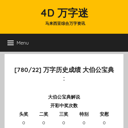
Skip
4D 万字迷
to
content
马来西亚综合万字资讯
Menu
[780/22] 万字历史成绩 大伯公宝典
:
大伯公宝典解说
开彩中奖次数
头奖
二奖
三奖
特别
安慰
0
0
0
0
0