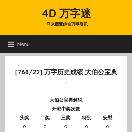
Skip
4D 万字迷
to
content
马来西亚综合万字资讯
Menu
[768/22] 万字历史成绩 大伯公宝典
:
大伯公宝典解说
开彩中奖次数
头奖
二奖
三奖
特别
安慰
0
0
0
0
0