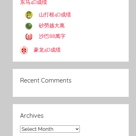
东马4D成绩
山打根4D成绩
砂勞越大萬
沙巴88萬字
豪龙4D成绩
Recent Comments
Archives
Archives