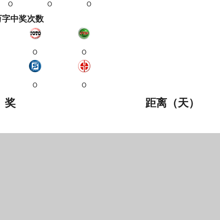
0
0
0
万字中奖次数
0
0
0
0
奖
距离（天）