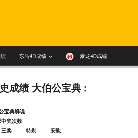
成绩
东马4D成绩
豪龙4D成绩
字历史成绩 大伯公宝典 :
公宝典解说
彩中奖次数
三奖
特别
安慰