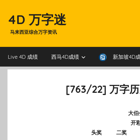
Skip
to
4D 万字迷
content
马来西亚综合万字资讯
Live 4D 成绩
西马4D成绩
新加坡4D
[763/22] 万
大伯
开
头奖
二奖