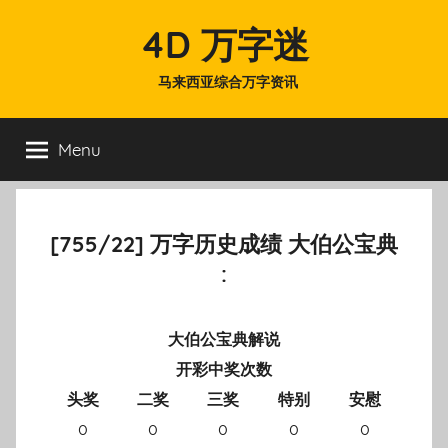
Skip
4D 万字迷
to
content
马来西亚综合万字资讯
Menu
[755/22] 万字历史成绩 大伯公宝典
:
大伯公宝典解说
开彩中奖次数
头奖
二奖
三奖
特别
安慰
0
0
0
0
0