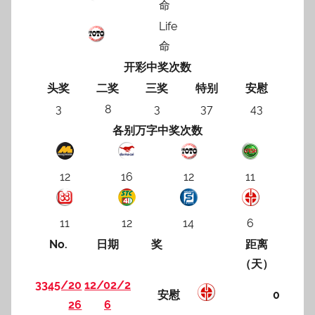
命
Life
命
开彩中奖次数
头奖
二奖
三奖
特别
安慰
3
8
3
37
43
各别万字中奖次数
12
16
12
11
11
12
14
6
No.
日期
奖
距离
（天）
3345/20
12/02/2
安慰
0
26
6