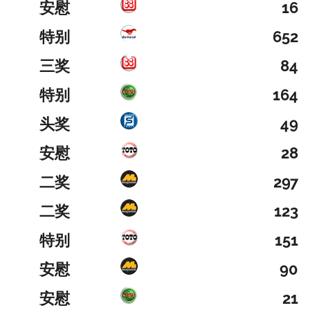
安慰
16
特别
652
三奖
84
特别
164
头奖
49
安慰
28
二奖
297
二奖
123
特别
151
安慰
90
安慰
21