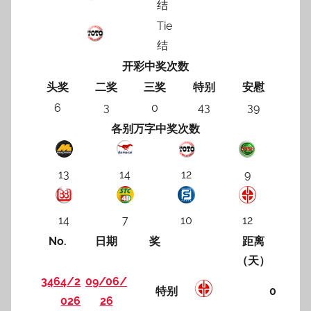
结
Tie
结
开彩中奖次数
头奖
二奖
三奖
特别
安慰
6
3
0
43
39
各别万字中奖次数
13
14
12
9
14
7
10
12
No.
日期
奖
距离
（天）
3464/2
09/06/
特别
0
026
26