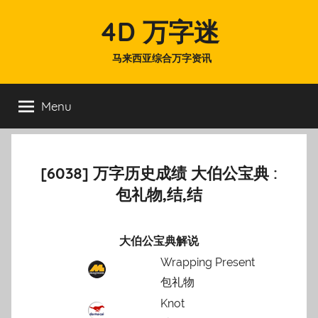
Skip
4D 万字迷
to
content
马来西亚综合万字资讯
Menu
[6038] 万字历史成绩 大伯公宝典 :
包礼物,结,结
大伯公宝典解说
Wrapping Present
包礼物
Knot