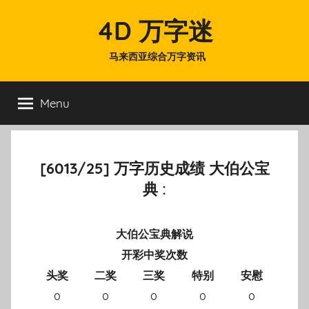
Skip
4D 万字迷
to
content
马来西亚综合万字资讯
Menu
[6013/25] 万字历史成绩 大伯公宝
典 :
大伯公宝典解说
开彩中奖次数
头奖
二奖
三奖
特别
安慰
0
0
0
0
0