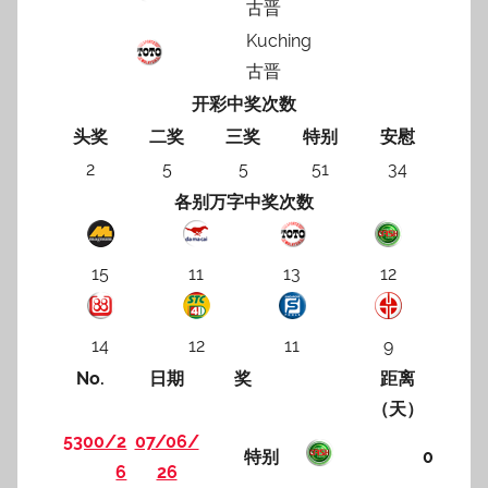
古晋
Kuching
古晋
开彩中奖次数
头奖
二奖
三奖
特别
安慰
2
5
5
51
34
各别万字中奖次数
15
11
13
12
14
12
11
9
No.
日期
奖
距离
（天）
5300/2
07/06/
特别
0
6
26