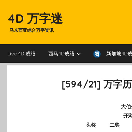
Skip
to
4D 万字迷
content
马来西亚综合万字资讯
Live 4D 成绩
西马4D成绩
新加坡4D
[594/21] 万
大伯
开
头奖
二奖