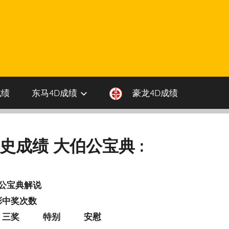
成绩
东马4D成绩
豪龙4D成绩
字历史成绩 大伯公宝典 :
公宝典解说
彩中奖次数
三奖
特别
安慰