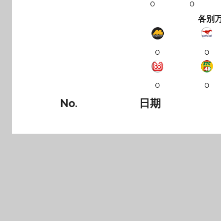
0
0
各别
0
0
0
0
No.
日期