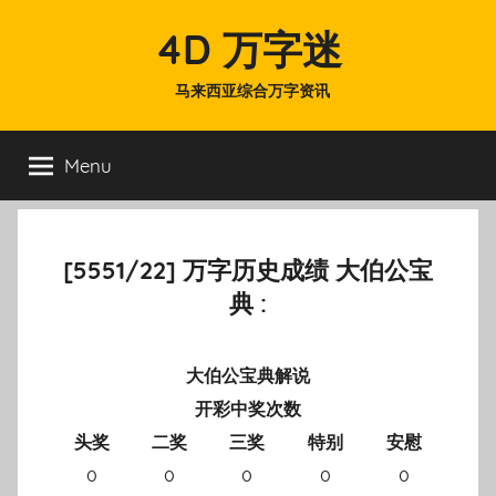
Skip
4D 万字迷
to
content
马来西亚综合万字资讯
Menu
[5551/22] 万字历史成绩 大伯公宝
典 :
大伯公宝典解说
开彩中奖次数
头奖
二奖
三奖
特别
安慰
0
0
0
0
0