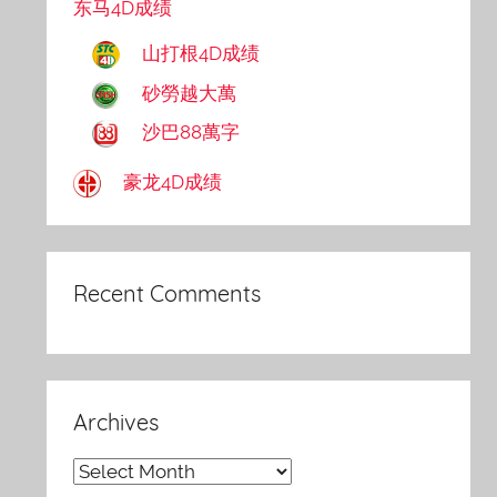
东马4D成绩
山打根4D成绩
砂勞越大萬
沙巴88萬字
豪龙4D成绩
Recent Comments
Archives
Archives