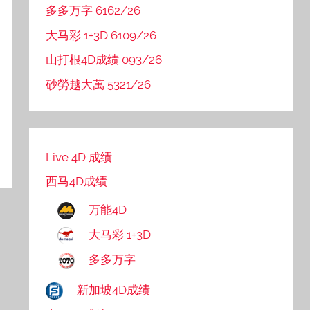
多多万字 6162/26
大马彩 1+3D 6109/26
山打根4D成绩 093/26
砂勞越大萬 5321/26
Live 4D 成绩
西马4D成绩
万能4D
大马彩 1+3D
多多万字
新加坡4D成绩