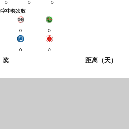
0
0
0
万字中奖次数
0
0
0
0
奖
距离（天）