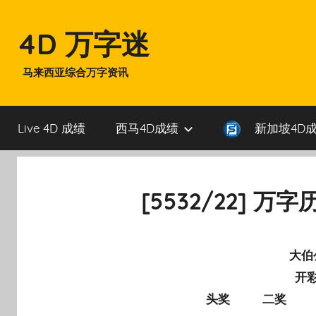
Skip
to
4D 万字迷
content
马来西亚综合万字资讯
Live 4D 成绩
西马4D成绩
新加坡4D
[5532/22] 万
大伯
开
头奖
二奖