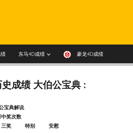
成绩
东马4D成绩
豪龙4D成绩
字历史成绩 大伯公宝典 :
公宝典解说
彩中奖次数
三奖
特别
安慰