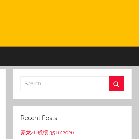
Recent Posts
豪龙4D成绩 3511/2026