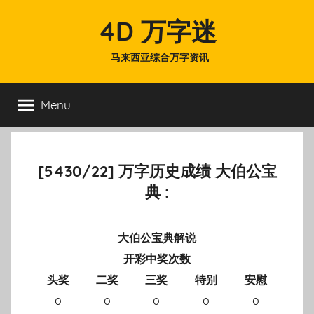
Skip
4D 万字迷
to
content
马来西亚综合万字资讯
Menu
[5430/22] 万字历史成绩 大伯公宝
典 :
大伯公宝典解说
开彩中奖次数
头奖
二奖
三奖
特别
安慰
0
0
0
0
0